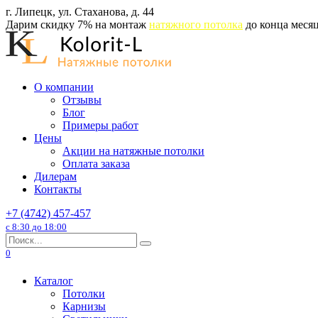
Перейти
г. Липецк, ул. Стаханова, д. 44
к
Дарим скидку 7% на монтаж
натяжного потолка
до конца месяц
содержанию
О компании
Отзывы
Блог
Примеры работ
Цены
Акции на натяжные потолки
Оплата заказа
Дилерам
Контакты
+7 (4742) 457-457
с 8:30 до 18:00
Search
for:
0
Каталог
Потолки
Карнизы