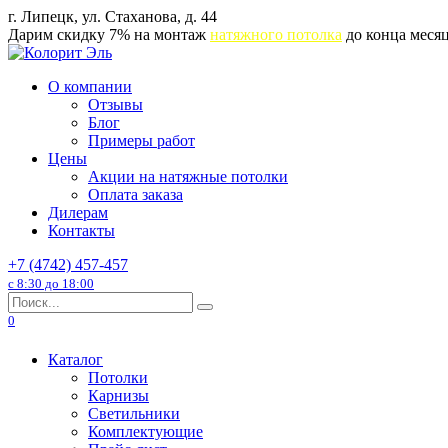
Перейти
г. Липецк, ул. Стаханова, д. 44
к
Дарим скидку 7% на монтаж
натяжного потолка
до конца месяц
содержанию
О компании
Отзывы
Блог
Примеры работ
Цены
Акции на натяжные потолки
Оплата заказа
Дилерам
Контакты
+7 (4742) 457-457
с 8:30 до 18:00
Search
for:
0
Каталог
Потолки
Карнизы
Светильники
Комплектующие