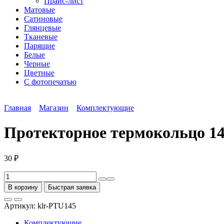
Прайс-лист
Матовые
Сатиновые
Глянцевые
Тканевые
Парящие
Белые
Черные
Цветные
С фотопечатью
Главная
Магазин
Комплектующие
Протекторное термокольцо 1
30
₽
Количество
товара
В корзину
Быстрая заявка
Протекторное
термокольцо
Артикул:
klr-PTU145
145
Комплектующие