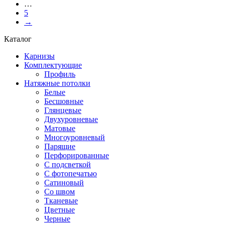
…
5
→
Каталог
Карнизы
Комплектующие
Профиль
Натяжные потолки
Белые
Бесшовные
Глянцевые
Двухуровневые
Матовые
Многоуровневый
Парящие
Перфорированные
С подсветкой
С фотопечатью
Сатиновый
Со швом
Тканевые
Цветные
Черные