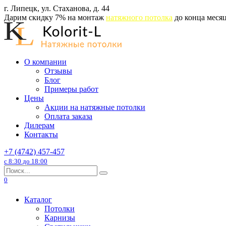
Перейти
г. Липецк, ул. Стаханова, д. 44
к
Дарим скидку 7% на монтаж
натяжного потолка
до конца месяц
содержанию
О компании
Отзывы
Блог
Примеры работ
Цены
Акции на натяжные потолки
Оплата заказа
Дилерам
Контакты
+7 (4742) 457-457
с 8:30 до 18:00
Search
for:
0
Каталог
Потолки
Карнизы