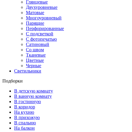
Глянцевые
Двухуровневые
Матовые
Многоуровневый
Парящие
Перфорированные
С подсветкой
С фотопечатью
Сатиновый
Со швом
Тканевые
Цветные
Черные
Светильники
Подборки
В детскую комнату
В ванную комнату
В гостинную
В коридор
На кухню
В прихожую
В спальню
На балкон