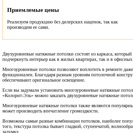
Приемлемые цены
Реализуем продукцию без дилерских наценок, так как
производим ее сами.
Двухуровневые натяжные потолки состоят из каркаса, которы
подчеркнуть интерьер как в жилых квартирах, так и в офисны
Многоуровневые потолки позволяют воплотить в ремонте даже 
функционален. Благодаря разным уровням потолочной констру
обеспечивают оригинальное освещение.
Если вы задумали установить многоуровневые натяжные потол
«Колорит-Эль» можно заказать двухуровневые натяжные потолк
Многоуровневые натяжные потолки также являются популярным 
может производить впечатление громоздкости.
Возможны самые разные комбинации потолков, наиболее популя
того, текстура потолка бывает гладкой, ступенчатой, волноо
задумку.