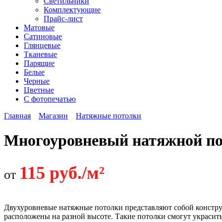
Светильники
Комплектующие
Прайс-лист
Матовые
Сатиновые
Глянцевые
Тканевые
Парящие
Белые
Черные
Цветные
С фотопечатью
Главная
Магазин
Натяжные потолки
Многоуровневый натяжной п
115 руб./м²
от
Двухуровневые натяжные потолки представляют собой констру
расположены на разной высоте. Такие потолки смогут украсит