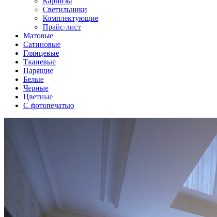
Карнизы
Светильники
Комплектующие
Прайс-лист
Матовые
Сатиновые
Глянцевые
Тканевые
Парящие
Белые
Черные
Цветные
С фотопечатью