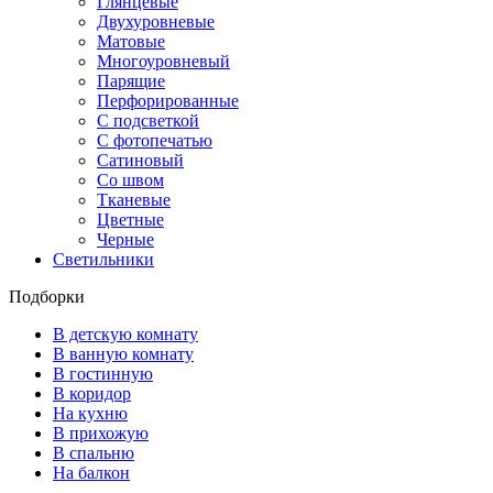
Глянцевые
Двухуровневые
Матовые
Многоуровневый
Парящие
Перфорированные
С подсветкой
С фотопечатью
Сатиновый
Со швом
Тканевые
Цветные
Черные
Светильники
Подборки
В детскую комнату
В ванную комнату
В гостинную
В коридор
На кухню
В прихожую
В спальню
На балкон