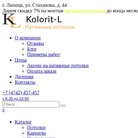
Перейти
г. Липецк, ул. Стаханова, д. 44
к
Дарим скидку 7% на монтаж
натяжного потолка
до конца месяц
содержанию
О компании
Отзывы
Блог
Примеры работ
Цены
Акции на натяжные потолки
Оплата заказа
Дилерам
Контакты
+7 (4742) 457-457
с 8:30 до 18:00
Search
for:
0
Каталог
Потолки
Карнизы