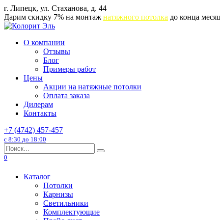
Перейти
г. Липецк, ул. Стаханова, д. 44
к
Дарим скидку 7% на монтаж
натяжного потолка
до конца месяц
содержанию
О компании
Отзывы
Блог
Примеры работ
Цены
Акции на натяжные потолки
Оплата заказа
Дилерам
Контакты
+7 (4742) 457-457
с 8:30 до 18:00
Search
for:
0
Каталог
Потолки
Карнизы
Светильники
Комплектующие