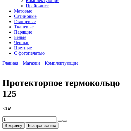
Комплектующие
Прайс-лист
Матовые
Сатиновые
Глянцевые
Тканевые
Парящие
Белые
Черные
Цветные
С фотопечатью
Главная
Магазин
Комплектующие
Протекторное термокольцо
125
30
₽
Количество
товара
В корзину
Быстрая заявка
Протекторное